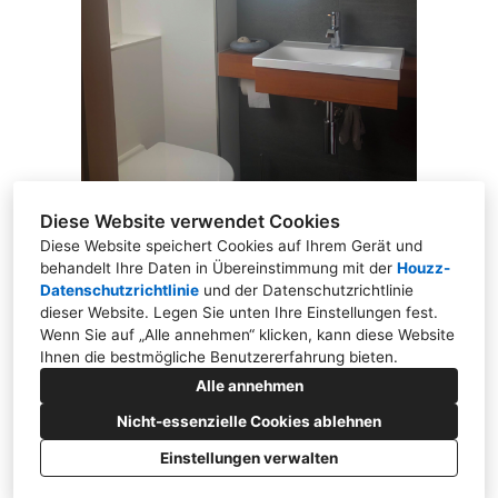
REFERENZEN
KONTAKT
Diese Website verwendet Cookies
Diese Website speichert Cookies auf Ihrem Gerät und
behandelt Ihre Daten in Übereinstimmung mit der
Houzz-
Datenschutzrichtlinie
und der
Datenschutzrichtlinie
dieser Website
. Legen Sie unten Ihre Einstellungen fest.
Brandenburger Straße 16, 04103 Leipzig
Wenn Sie auf „Alle annehmen“ klicken, kann diese Website
Ihnen die bestmögliche Benutzererfahrung bieten.
+49 341 23456129
Alle annehmen
mv@waterroom.de
Nicht-essenzielle Cookies ablehnen
Einstellungen verwalten
Datenschutzrichtlinie
Impressum
Cookie-Einstellungen